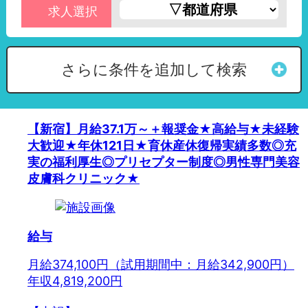
求人選択
さらに条件を追加して検索
【新宿】月給37.1万～＋報奨金★高給与★未経験
大歓迎★年休121日★育休産休復帰実績多数◎充
実の福利厚生◎プリセプター制度◎男性専門美容
皮膚科クリニック★
給与
月給374,100円（試用期間中：月給342,900円）
年収4,819,200円