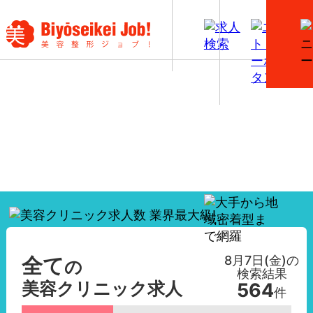
【全て】美容外科・美容皮膚科の看護師求人一覧
8月7日(金)
の
全て
の
検索結果
美容クリニック求人
564
件