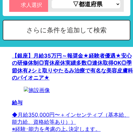
求人選択
さらに条件を追加して検索
【銀座】月給35万円～報奨金★経験者優遇★安心
の研修体制◎育休産休実績多数◎連休取得OK◎季
節休有♪シミ取りやたるみ治療で有名な美容皮膚科
のパイオニア★
給与
◆月給350,000円〜＋インセンティブ（基本給、
能力給、資格給等あり））
※経験･能力を考慮の上､決定します。