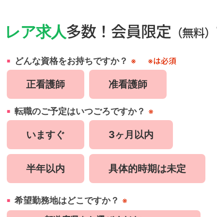
・
レア求人
多数！会員限定
（無料）
どんな資格をお持ちですか？
※
※は必須
正看護師
准看護師
転職のご予定はいつごろですか？
※
いますぐ
3ヶ月以内
半年以内
具体的時期は未定
希望勤務地はどこですか？
※