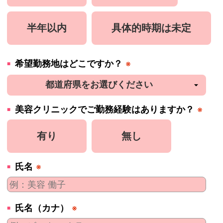
半年以内
具体的時期は未定
希望勤務地はどこですか？
※
美容
クリニック
でご勤務経験はありますか？
※
有り
無し
氏名
※
氏名（カナ）
※