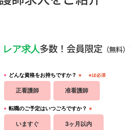
・
レア求人
多数！会員限定
（無料）
どんな資格をお持ちですか？
※
※は必須
正看護師
准看護師
転職のご予定はいつごろですか？
※
いますぐ
3ヶ月以内