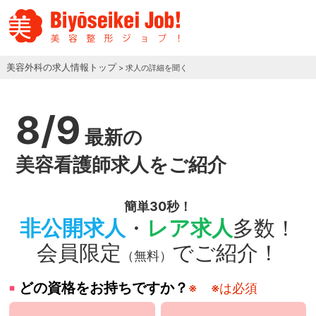
美容外科の求人情報トップ
> 求人の詳細を聞く
8/9
最新の
美容看護師求人をご紹介
簡単30秒！
非公開求人
・
レア求人
多数！
会員限定
でご紹介！
（無料）
どの資格をお持ちですか？
※
※は必須