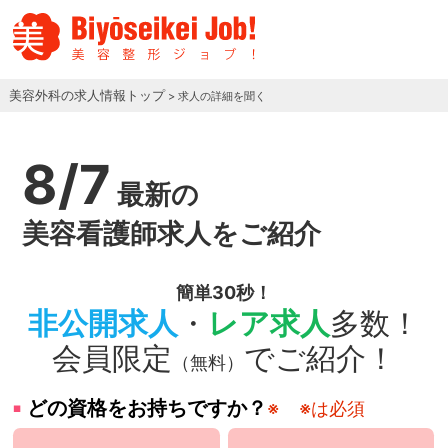
美容外科の求人情報トップ
> 求人の詳細を聞く
8/7
最新の
美容看護師求人をご紹介
簡単30秒！
非公開求人
・
レア求人
多数！
会員限定
でご紹介！
（無料）
どの資格をお持ちですか？
※
※は必須