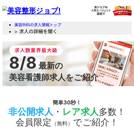
美容外科の求人情報トップ
> 求人の詳細を聞く
8/8
最新の
美容看護師求人をご紹介
簡単30秒！
非公開求人
・
レア求人
多数！
会員限定
でご紹介！
（無料）