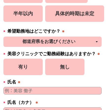
半年以内
具体的時期は未定
希望勤務地はどこですか？
※
美容
クリニック
でご勤務経験はありますか？
※
有り
無し
氏名
※
氏名（カナ）
※