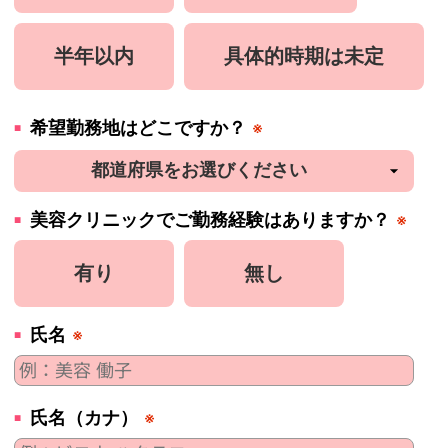
半年以内
具体的時期は未定
希望勤務地はどこですか？
※
美容
クリニック
でご勤務経験はありますか？
※
有り
無し
氏名
※
氏名（カナ）
※