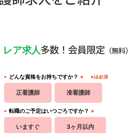
・
レア求人
多数！会員限定
（無料）
どんな資格をお持ちですか？
※
※は必須
正看護師
准看護師
転職のご予定はいつごろですか？
※
いますぐ
3ヶ月以内