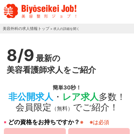
美容外科の求人情報トップ
> 求人の詳細を聞く
8/9
最新の
美容看護師求人をご紹介
簡単30秒！
非公開求人
・
レア求人
多数！
会員限定
でご紹介！
（無料）
どの資格をお持ちですか？
※
※は必須