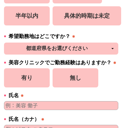
半年以内
具体的時期は未定
希望勤務地はどこですか？
※
美容
クリニック
でご勤務経験はありますか？
※
有り
無し
氏名
※
氏名（カナ）
※