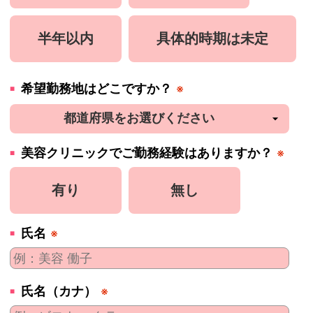
半年以内
具体的時期は未定
希望勤務地はどこですか？
※
美容
クリニック
でご勤務経験はありますか？
※
有り
無し
氏名
※
氏名（カナ）
※