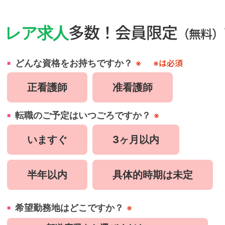
・
レア求人
多数！会員限定
（無料）
どんな資格をお持ちですか？
※
※は必須
正看護師
准看護師
転職のご予定はいつごろですか？
※
いますぐ
3ヶ月以内
半年以内
具体的時期は未定
希望勤務地はどこですか？
※