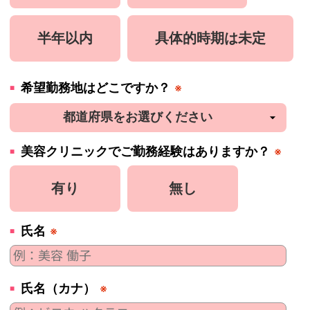
半年以内
具体的時期は未定
希望勤務地はどこですか？
※
美容
クリニック
でご勤務経験はありますか？
※
有り
無し
氏名
※
氏名（カナ）
※