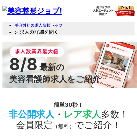
美容外科の求人情報トップ
> 求人の詳細を聞く
8/8
最新の
美容看護師求人をご紹介
簡単30秒！
非公開求人
・
レア求人
多数！
会員限定
でご紹介！
（無料）