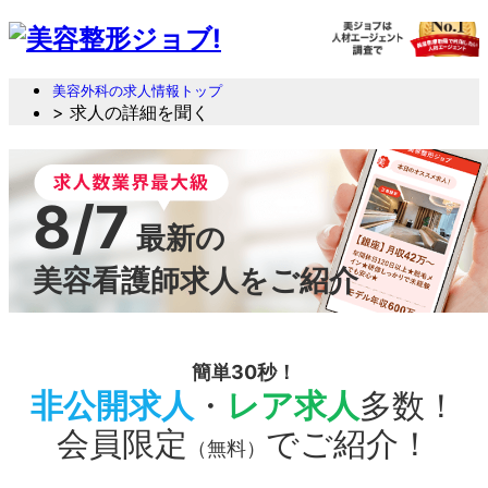
美容外科の求人情報トップ
> 求人の詳細を聞く
8/7
最新の
美容看護師求人をご紹介
簡単30秒！
非公開求人
・
レア求人
多数！
会員限定
でご紹介！
（無料）