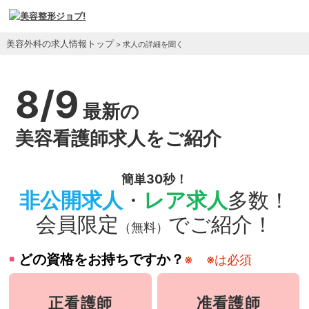
美容外科の求人情報トップ
> 求人の詳細を聞く
8/9
最新の
美容看護師求人をご紹介
簡単30秒！
非公開求人
・
レア求人
多数！
会員限定
でご紹介！
（無料）
どの資格をお持ちですか？
※
※は必須
正看護師
准看護師