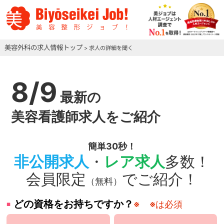
美容外科の求人情報トップ
> 求人の詳細を聞く
8/9
最新の
美容看護師求人をご紹介
簡単30秒！
非公開求人
・
レア求人
多数！
会員限定
でご紹介！
（無料）
どの資格をお持ちですか？
※
※は必須