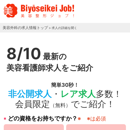
美容外科の求人情報トップ
> 求人の詳細を聞く
8/10
最新の
美容看護師求人をご紹介
簡単30秒！
非公開求人
・
レア求人
多数！
会員限定
でご紹介！
（無料）
どの資格をお持ちですか？
※
※は必須