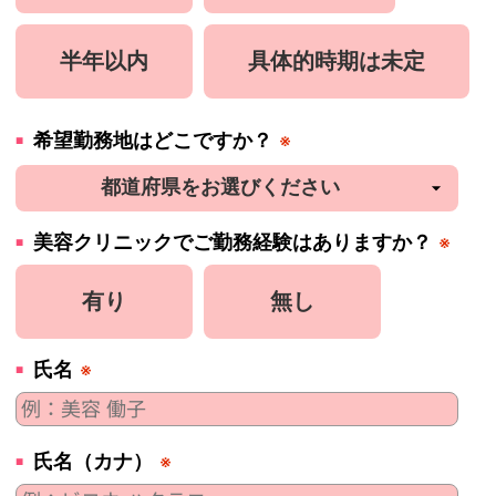
半年以内
具体的時期は未定
希望勤務地はどこですか？
※
美容
クリニック
でご勤務経験はありますか？
※
有り
無し
氏名
※
氏名（カナ）
※