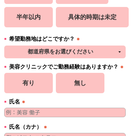
半年以内
具体的時期は未定
希望勤務地はどこですか？
※
美容
クリニック
でご勤務経験はありますか？
※
有り
無し
氏名
※
氏名（カナ）
※