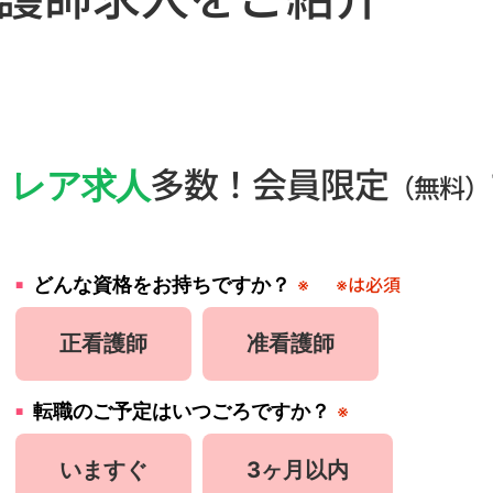
・
レア求人
多数！会員限定
（無料）
どんな資格をお持ちですか？
※
※は必須
正看護師
准看護師
転職のご予定はいつごろですか？
※
いますぐ
3ヶ月以内