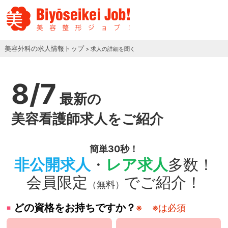
美容外科の求人情報トップ
> 求人の詳細を聞く
8/7
最新の
美容看護師求人をご紹介
簡単30秒！
非公開求人
・
レア求人
多数！
会員限定
でご紹介！
（無料）
どの資格をお持ちですか？
※
※は必須