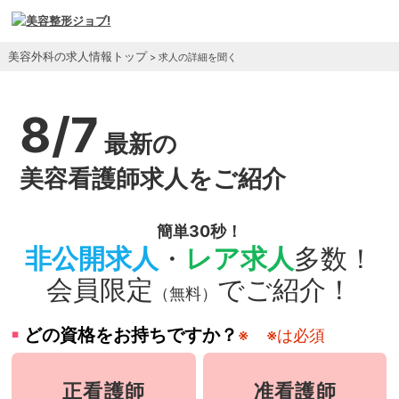
美容外科の求人情報トップ
> 求人の詳細を聞く
8/7
最新の
美容看護師求人をご紹介
簡単30秒！
非公開求人
・
レア求人
多数！
会員限定
でご紹介！
（無料）
どの資格をお持ちですか？
※
※は必須
正看護師
准看護師