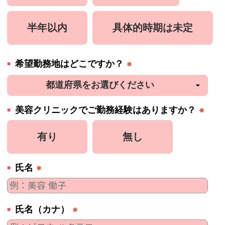
半年以内
具体的時期は未定
希望勤務地はどこですか？
※
美容
クリニック
でご勤務経験はありますか？
※
有り
無し
氏名
※
氏名（カナ）
※