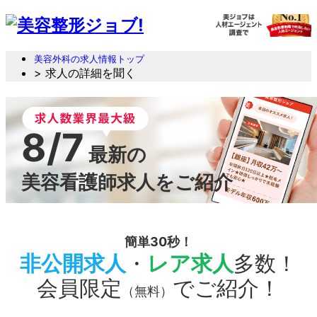
美容外科の求人情報トップ
> 求人の詳細を聞く
8/7
最新の
美容看護師求人をご紹介
簡単30秒！
非公開求人
・
レア求人
多数！
会員限定
でご紹介！
（無料）