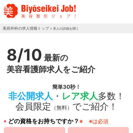
美容外科の求人情報トップ
> 求人の詳細を聞く
8/10
最新の
美容看護師求人をご紹介
簡単30秒！
非公開求人
・
レア求人
多数！
会員限定
でご紹介！
（無料）
どの資格をお持ちですか？
※
※は必須