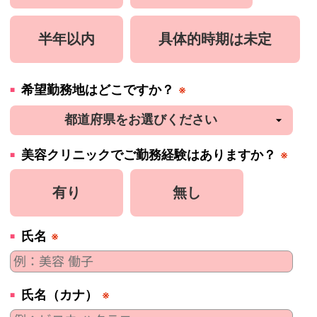
半年以内
具体的時期は未定
希望勤務地はどこですか？
※
美容
クリニック
でご勤務経験はありますか？
※
有り
無し
氏名
※
氏名（カナ）
※