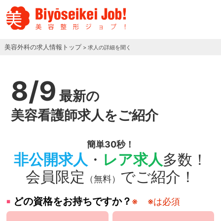
美容外科の求人情報トップ
> 求人の詳細を聞く
8/9
最新の
美容看護師求人をご紹介
簡単30秒！
非公開求人
・
レア求人
多数！
会員限定
でご紹介！
（無料）
どの資格をお持ちですか？
※
※は必須