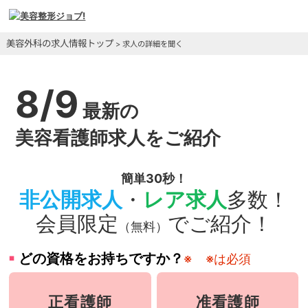
美容外科の求人情報トップ
> 求人の詳細を聞く
8/9
最新の
美容看護師求人をご紹介
簡単30秒！
非公開求人
・
レア求人
多数！
会員限定
でご紹介！
（無料）
どの資格をお持ちですか？
※
※は必須
正看護師
准看護師