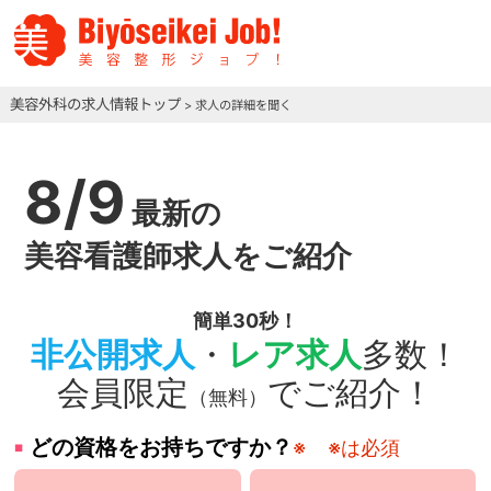
美容外科の求人情報トップ
> 求人の詳細を聞く
8/9
最新の
美容看護師求人をご紹介
簡単30秒！
非公開求人
・
レア求人
多数！
会員限定
でご紹介！
（無料）
どの資格をお持ちですか？
※
※は必須