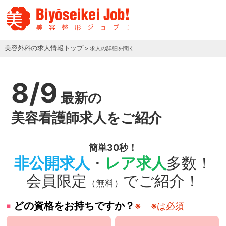
美容外科の求人情報トップ
> 求人の詳細を聞く
8/9
最新の
美容看護師求人をご紹介
簡単30秒！
非公開求人
・
レア求人
多数！
会員限定
でご紹介！
（無料）
どの資格をお持ちですか？
※
※は必須