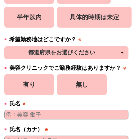
半年以内
具体的時期は未定
希望勤務地はどこですか？
※
美容
クリニック
でご勤務経験はありますか？
※
有り
無し
氏名
※
氏名（カナ）
※