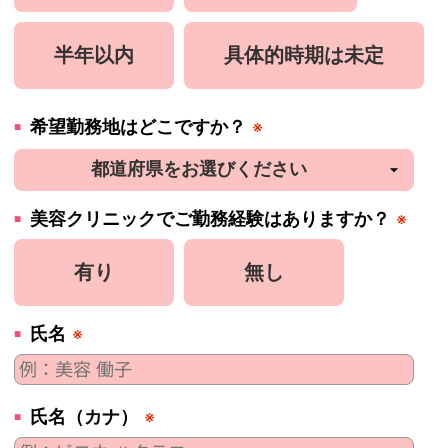
半年以内
具体的時期は未定
希望勤務地はどこですか？
※
美容
クリニック
でご勤務経験はありますか？
※
有り
無し
氏名
※
氏名（カナ）
※