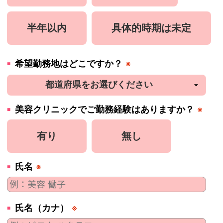
半年以内
具体的時期は未定
希望勤務地はどこですか？
※
美容
クリニック
でご勤務経験はありますか？
※
有り
無し
氏名
※
氏名（カナ）
※