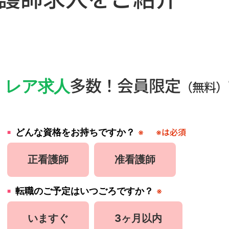
・
レア求人
多数！会員限定
（無料）
どんな資格をお持ちですか？
※
※は必須
正看護師
准看護師
転職のご予定はいつごろですか？
※
いますぐ
3ヶ月以内